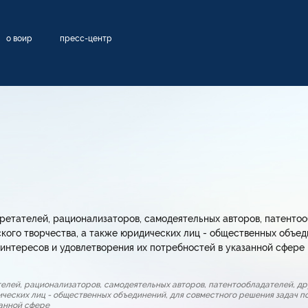
о воир
пресс-центр
ретателей, рационализаторов, самодеятельных авторов, патентоо
кого творчества, а также юридических лиц - общественных объед
х интересов и удовлетворения их потребностей в указанной сфере
телей, рационализаторов, самодеятельных авторов, патентообладателей, др
ических лиц - общественных объединений, для совместного решения задач по
занной сфере