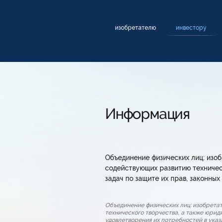
изобретателю
инвестору
Информация
Объединение физических лиц: изоб
содействующих развитию техничес
задач по защите их прав, законны
Объединение физических лиц: изобрета
технического творчества, а также юрид
удовлетворения их потребностей в ука