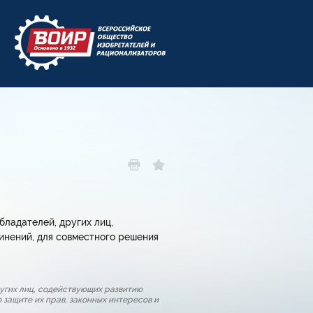
бладателей, других лиц,
инений, для совместного решения
угих лиц, содействующих развитию
 защите их прав, законных интересов и