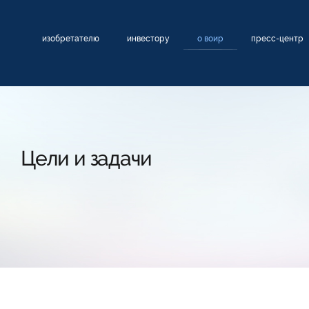
изобретателю
инвестору
о воир
пресс-центр
Цели и задачи