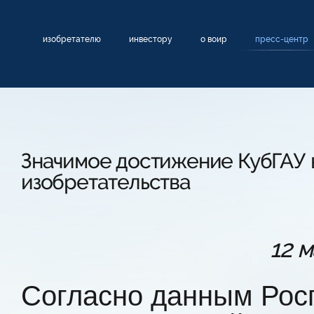
изобретателю
инвестору
о воир
пресс-центр
Значимое достижение КубГАУ 
изобретательства
12 
Согласно данным Росп