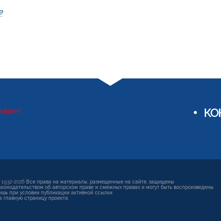
е
КО
айден!
 1932-2026
Все права на материалы, размещенные на сайте, защищены
аконодательством об авторском праве и смежных правах и могут быть воспроизведены
ишь при условии публикации активной ссылки
а главную страницу проекта