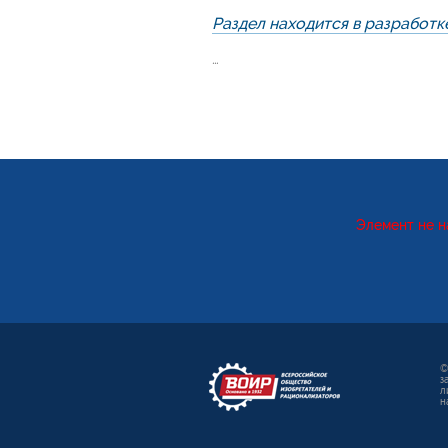
Раздел находится в разработк
...
Элемент не н
©
з
л
н