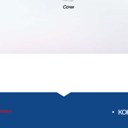
ГОРОД:
Сочи
КО
айден!