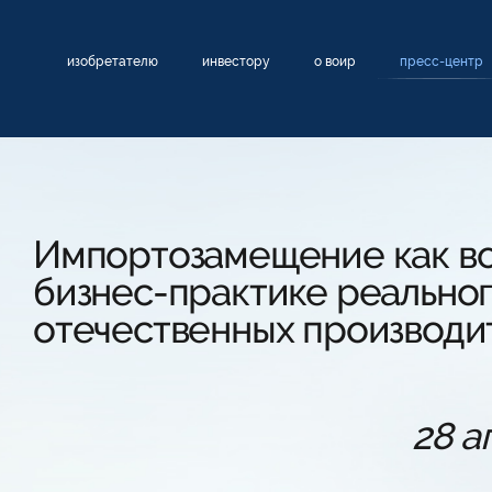
изобретателю
инвестору
о воир
пресс-центр
Импортозамещение как в
бизнес-практике реально
отечественных производи
28 а