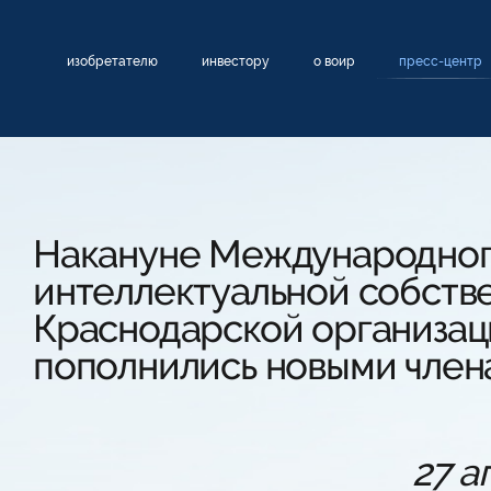
изобретателю
инвестору
о воир
пресс-центр
Накануне Международног
интеллектуальной собств
Краснодарской организа
пополнились новыми член
27 а