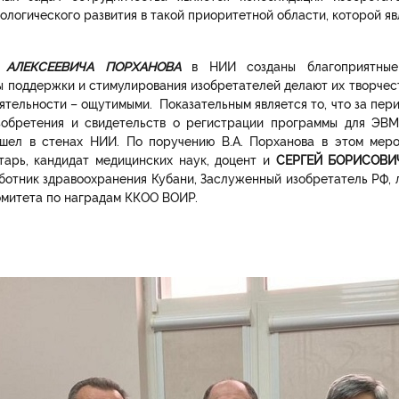
ологического развития в такой приоритетной области, которой я
 АЛЕКСЕЕВИЧА ПОРХАНОВА
в НИИ созданы благоприятные 
 поддержки и стимулирования изобретателей делают их творчес
ятельности – ощутимыми. Показательным является то, что за перио
зобретения и свидетельств о регистрации программы для ЭВМ
ошел в стенах НИИ. По поручению В.А. Порханова в этом мер
тарь, кандидат медицинских наук, доцент и
СЕРГЕЙ БОРИСОВИ
ботник здравоохранения Кубани, Заслуженный изобретатель РФ,
Комитета по наградам ККОО ВОИР.