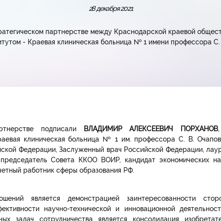
28 декабря 2021
тратегическом партнерстве между Краснодарской краевой общес
тутом - Краевая клиническая больница № 1 имени профессора С. 
артнерстве подписали
ВЛАДИМИР АЛЕКСЕЕВИЧ ПОРХАНОВ
аевая клиническая больница № 1 им. профессора С. В. Очапов
йской Федерации, Заслуженный врач Российской Федерации, лау
 председатель Совета ККОО ВОИР, кандидат экономических на
четный работник сферы образования РФ.
ошений является демонстрацией заинтересованности стор
ективности научно-технической и инновационной деятельност
ных задач сотрудничества является консолидация изобрета