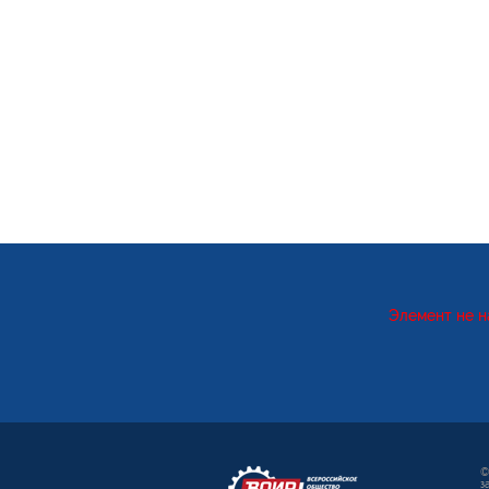
Элемент не н
©
з