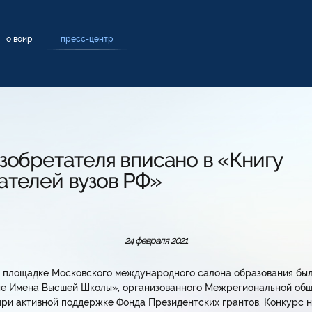
о воир
пресс-центр
зобретателя вписано в «Книгу
ателей вузов РФ»
24 февраля 2021
 на площадке Московского международного салона образования были
ые Имена Высшей Школы», организованного Межрегиональной общ
и активной поддержке Фонда Президентских грантов. Конкурс н