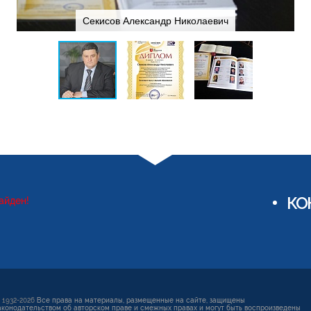
Секисов Александр Николаевич
КО
айден!
 1932-2026
Все права на материалы, размещенные на сайте, защищены
аконодательством об авторском праве и смежных правах и могут быть воспроизведены