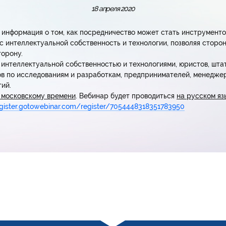
18 апреля 2020
 информация о том, как посредничество может стать инструмент
с интеллектуальной собственность и технологии, позволяя стор
орону.
 интеллектуальной собственностью и технологиями, юристов, шта
ов по исследованиям и разработкам, предпринимателей, менеджер
тий.
о московскому времени
. Вебинар будет проводиться
на русском яз
egister.gotowebinar.com/register/7054448318351783950