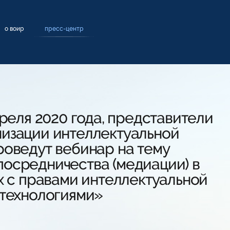
о воир
пресс-центр
преля 2020 года, представители
изации интеллектуальной
роведут вебинар на тему
осредничества (медиации) в
х с правами интеллектуальной
 технологиями»