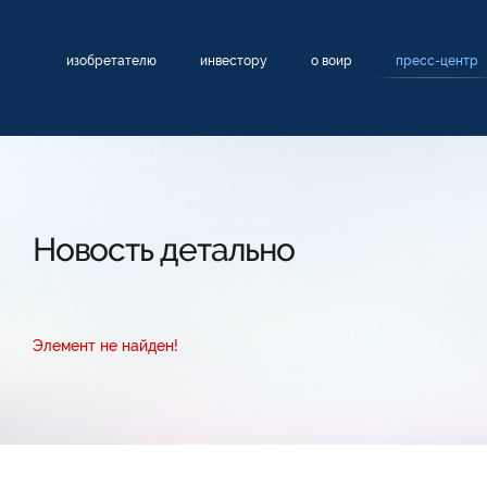
изобретателю
инвестору
о воир
пресс-центр
Новость детально
Элемент не найден!