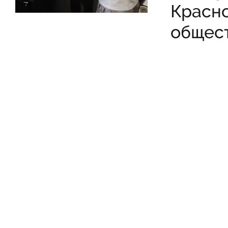
Красн
общест