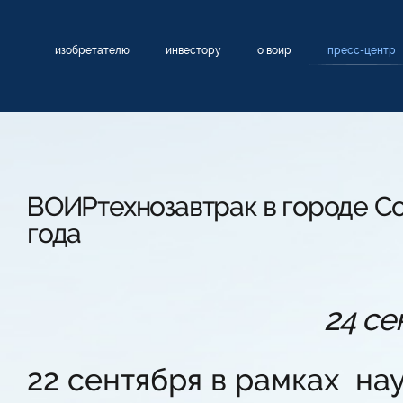
изобретателю
инвестору
о воир
пресс-центр
ВОИРтехнозавтрак в городе Со
года
24 се
22 сентября в рамках на