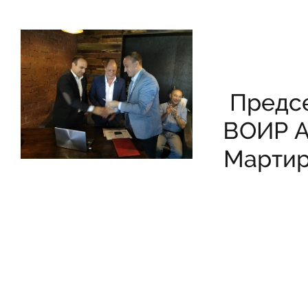
Предсе
ВОИР А
Мартир