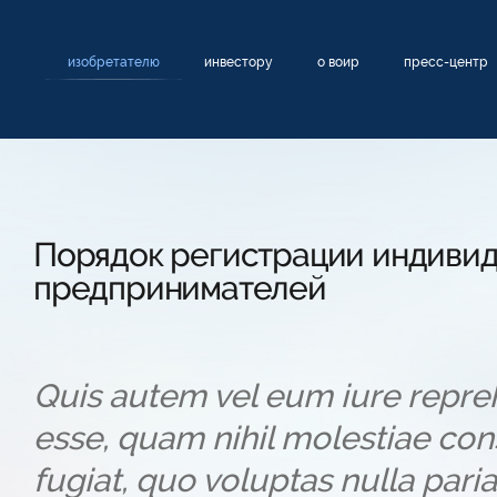
изобретателю
инвестору
о воир
пресс-центр
Порядок регистрации индиви
предпринимателей
Quis autem vel eum iure reprehe
esse, quam nihil molestiae con
fugiat, quo voluptas nulla pari